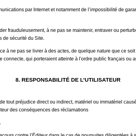
mmunications par Internet et notamment de l’impossibilité de garan
der frauduleusement, à ne pas se maintenir, entraver ou perturbe
 de sécurité du Site.
e à ne pas se livrer à des actes, de quelque nature que ce soit qu
se connecte, qui porteraient atteinte à l'ordre public français ou a
8. RESPONSABILITÉ DE L’UTILISATEUR
tout préjudice direct ou indirect, matériel ou immatériel causé a
Éditeur des conséquences des réclamations
t.
ecours contre l’Éditeur dans le cas de poursuites diligentées à s